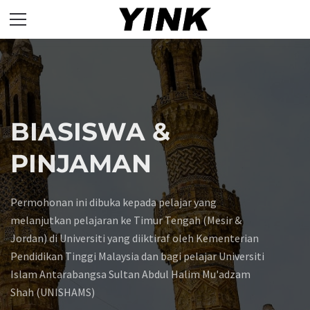
BIASISWA &
PORTAL RASMI
PINJAMAN
ATASE KEDAH
TAWARAN
YINK
TIMUR TENGAH
USAHASAMA
Permohonan ini dibuka kepada pelajar yang
melanjutkan pelajaran ke Timur Tengah (Mesir &
Yayasan Islam Negeri Kedah atau singkatannya YINK
Yayasan Islam Negeri Kedah atau singkatannya YINK
Jordan) di Universiti yang diiktiraf oleh Kementerian
Tawaran Usahasama bagi Projek Pengusahasilan Kuota
adalah sebuah organisasi yang mengatur, menambah,
adalah sebuah organisasi yang mengatur, menambah,
Pendidikan Tinggi Malaysia dan bagi pelajar Universiti
Pembalakan Yayasan Islam Negeri Kedah.
mengelola, mengurus, mentadbir dan mengendalikan
mengelola, mengurus, mentadbir dan mengendalikan
Islam Antarabangsa Sultan Abdul Halim Mu'adzam
pembangunan ummah dan sumber ekonomi.
pembangunan ummah dan sumber ekonomi.
Shah (UNISHAMS)
Selanjutnya