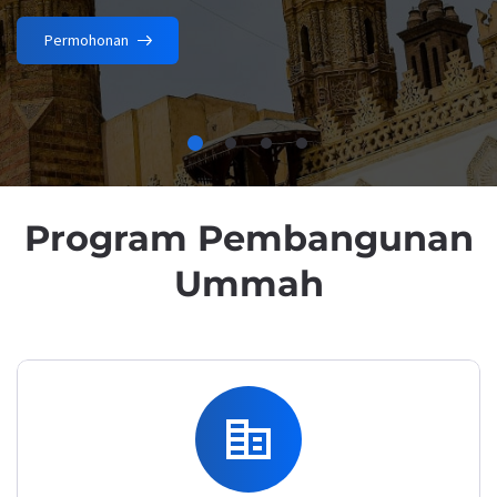
YINK Cashless
Permohonan
Program Pembangunan
Ummah
corporate_fare