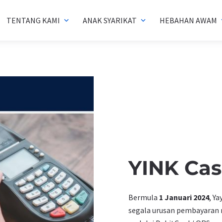
TENTANG KAMI
ANAK SYARIKAT
HEBAHAN AWAM
expand_more
expand_more
exp
YINK Cas
Bermula
1 Januari 2024
, Y
segala urusan pembayaran 