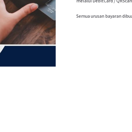
melalui DebitCard / QRScan 
Semua urusan bayaran dibu