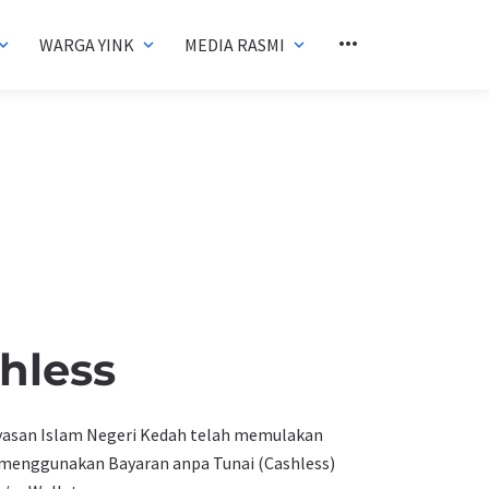
more_horiz
WARGA YINK
MEDIA RASMI
and_more
expand_more
expand_more
hless
ayasan Islam Negeri Kedah telah memulakan
menggunakan Bayaran anpa Tunai (Cashless)