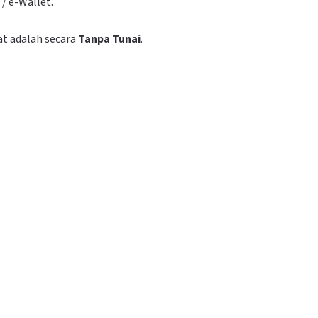
/ e-Wallet.
at adalah secara
Tanpa Tunai
.