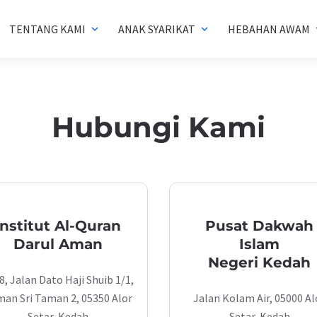
TENTANG KAMI
ANAK SYARIKAT
HEBAHAN AWAM
expand_more
expand_more
exp
Hubungi Kami
Institut Al-Quran
Pusat Dakwah
Darul Aman
Islam
Negeri Kedah
8, Jalan Dato Haji Shuib 1/1,
an Sri Taman 2, 05350 Alor
Jalan Kolam Air, 05000 Al
Setar, Kedah
Setar, Kedah