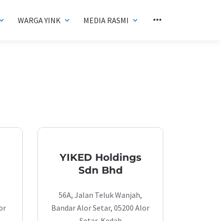
more_horiz
WARGA YINK
MEDIA RASMI
and_more
expand_more
expand_more
YIKED Holdings
Sdn Bhd
56A, Jalan Teluk Wanjah,
or
Bandar Alor Setar, 05200 Alor
Setar, Kedah