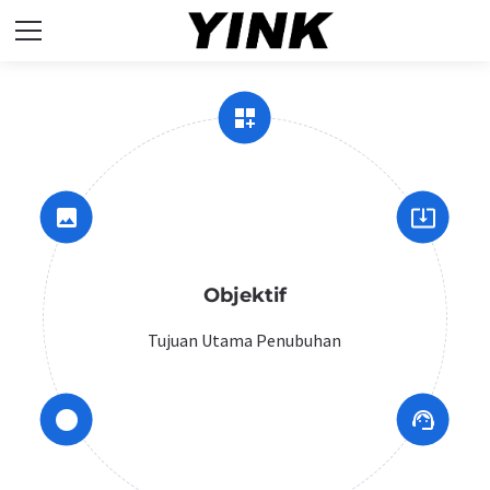
dashboard_customize
image
system_update_alt
Objektif
Tujuan Utama Penubuhan
circle
support_agent