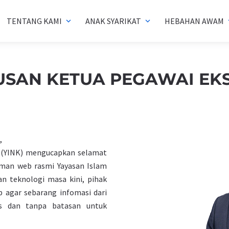
TENTANG KAMI
ANAK SYARIKAT
HEBAHAN AWAM
expand_more
expand_more
exp
USAN KETUA PEGAWAI EKS
,
h (YINK) mengucapkan selamat
aman web rasmi Yayasan Islam
n teknologi masa kini, pihak
 agar sebarang infomasi dari
as dan tanpa batasan untuk