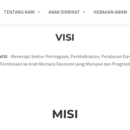
TENTANG KAMI
ANAK SYARIKAT
HEBAHAN AWAM
expand_more
expand_more
exp
VISI
VISI
- Menerajui Sektor Perniagaan, Perkhidmatan, Pelaburan Da
Pembinaan ke Arah Memacu Ekonomi yang Mampan dan Progresi
MISI